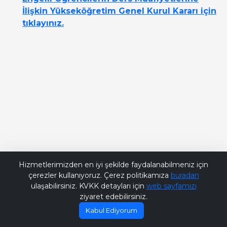
İlişkin Yükseköğretim Genel Kurul Kararı için
tıklayınız.
Bana Soru Sor | Ask Me
Hizmetlerimizden en iyi şekilde faydalanabilmeniz için
çerezler kullanıyoruz. Çerez politikamıza
buradan
ulaşabilirsiniz. KVKK detayları için
web sayfamızı
ziyaret edebilirsiniz.
Kabul Ediyorum