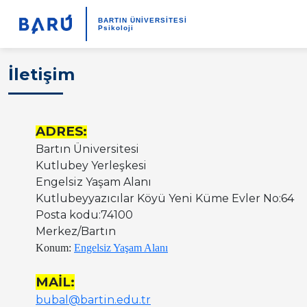
BARTIN ÜNİVERSİTESİ
Psikoloji
İletişim
ADRES:
Bartın Üniversitesi
Kutlubey Yerleşkesi
Engelsiz Yaşam Alanı
Kutlubeyyazıcılar Köyü Yeni Küme Evler No:64
Posta kodu:74100
Merkez/Bartın
Konum:
Engelsiz Yaşam Alanı
MAİL:
bubal@bartin.edu.tr