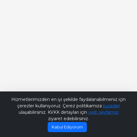
Bana Soru Sor | Ask Me
Hizmetlerimizden en iyi şekilde faydalanabilmeniz için
çerezler kullanıyoruz. Çerez politikamıza
buradan
ulaşabilirsiniz. KVKK detayları için
web sayfamızı
ziyaret edebilirsiniz.
Kabul Ediyorum