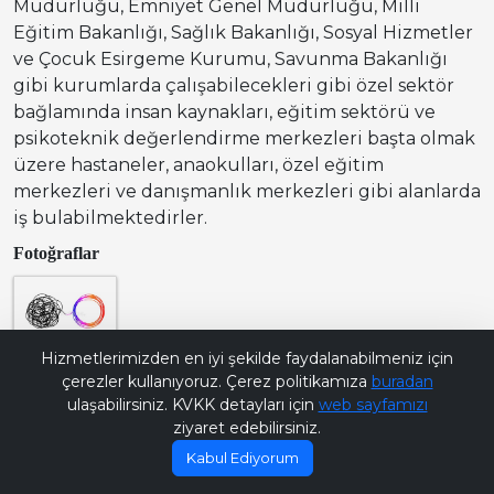
Müdürlüğü, Emniyet Genel Müdürlüğü, Milli
Eğitim Bakanlığı, Sağlık Bakanlığı, Sosyal Hizmetler
ve Çocuk Esirgeme Kurumu, Savunma Bakanlığı
gibi kurumlarda çalışabilecekleri gibi özel sektör
bağlamında insan kaynakları, eğitim sektörü ve
psikoteknik değerlendirme merkezleri başta olmak
üzere hastaneler, anaokulları, özel eğitim
merkezleri ve danışmanlık merkezleri gibi alanlarda
iş bulabilmektedirler.
Fotoğraflar
Bana Soru Sor | Ask Me
Hizmetlerimizden en iyi şekilde faydalanabilmeniz için
çerezler kullanıyoruz. Çerez politikamıza
buradan
ulaşabilirsiniz. KVKK detayları için
web sayfamızı
ziyaret edebilirsiniz.
Kabul Ediyorum