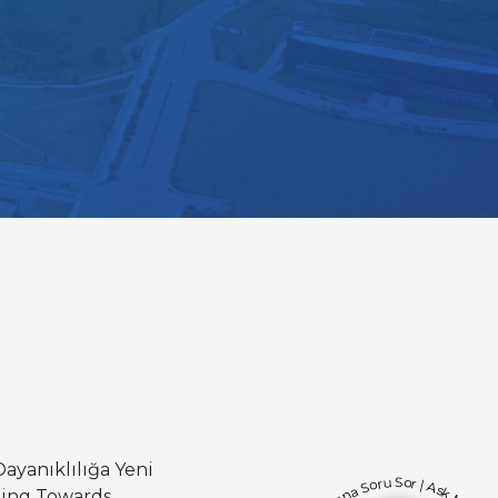
ayanıklılığa Yeni
Bana Soru Sor | Ask Me
uting Towards