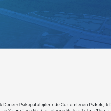
lik Dönem Psikopatolojilerinde Gözlemlenen Psikolojik D
ma ve Yaşam Tarzı Müdahalelerine Bir Işık Tutma (Rero