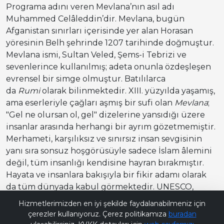
Programa adını veren Mevlana’nın asıl adı
Muhammed Celâleddin’dir. Mevlana, bugün
Afganistan sınırları içerisinde yer alan Horasan
yöresinin Belh şehrinde 1207 tarihinde doğmuştur.
Mevlana ismi, Sultan Veled, Şems-i Tebrizi ve
sevenlerince kullanılmış; adeta onunla özdeşleşen
evrensel bir simge olmuştur. Batılılarca
da
Rumi
olarak bilinmektedir.
XIII. yüzyılda yaşamış,
ama eserleriyle çağları aşmış bir sufi olan
Mevlana
;
"Gel ne olursan ol, gel" dizelerine yansıdığı üzere
insanlar arasında herhangi bir ayrım gözetmemiştir.
Merhameti, karşılıksız ve sınırsız insan sevgisinin
yanı sıra sonsuz hoşgörüsüyle sadece İslam âlemini
değil, tüm insanlığı kendisine hayran bırakmıştır.
Hayata ve insanlara bakışıyla bir fikir adamı olarak
da tüm dünyada kabul görmektedir. UNESCO,
Bana Soru Sor | Ask Me
Mevlana’nın doğumunun 800. yıldönümü
Hizmetlerimizden en iyi şekilde faydalanabilmeniz için
nedeniyle, 2007 yılını Mevlana ve Hoşgörü Yılı ilan
çerezler kullanıyoruz. Çerez politikamıza
buradan
etmiştir.